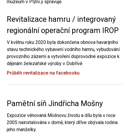
muzeum v Plzni ji spravuje.
Revitalizace hamru / integrovaný
regionální operační program IROP
V květnu roku 2020 byla dokončena obnova havarijního
stavu technického vybavení vodního hamru, vybudování
provozního zázemí a vytvoření doprovodné expozice k
dějinám železářské výroby v Dobřívě.
Průběh revitalizace na facebooku
Pamětní síň Jindřicha Mošny
Expozice věnovaná Mošnovu životu a dílu byla v roce
2005 nainstalována v domě, který dříve obývala rodina
jeho manželky.