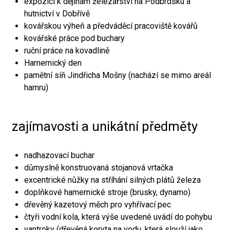
expozici k dějinám železářství na Podbrdsku a
hutnictví v Dobřívě
kovářskou výheň a předváděcí pracoviště kovářů
kovářské práce pod buchary
ruční práce na kovadlině
Hamernický den
pamětní síň Jindřicha Mošny (nachází se mimo areál
hamru)
zajímavosti a unikátní předměty
nadhazovací buchar
důmyslně konstruovaná stojanová vrtačka
excentrické nůžky na stříhání silných plátů železa
doplňkové hamernické stroje (brusky, dynamo)
dřevěný kazetový měch pro vyhřívací pec
čtyři vodní kola, která výše uvedené uvádí do pohybu
vantroky (dřevěná koryta na vodu, která slouží jako