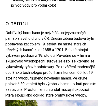
přívod vody pro vodní kolo)
o hamru
Dobřívský horní hamr je největší a nejvýznamnější
památka svého druhu v ČR. Dnešní zděná budova byla
postavena začátkem 19. století na místě starších
dřevěných hamrů z let 1658 a 1701. Bohaté strojní
vybavení pochází z 19. století. Původně se v hamru
zkujňovalo vysokopecní surové železo, ze kterého se
vykovávaly tyčové polotovary. Po rozšíření modernější
ocelářské technologie přešel hamr koncem 60. let 19.
stol. na výrobu těžkého kovaného nářadí. Ve druhé
polovině 20. století byla výroba v hamru i v huti pod ním
zastavena. Prostor hamru se stal muzejní expozicí,
která slouží jako doklad staré průmyslové výroby.