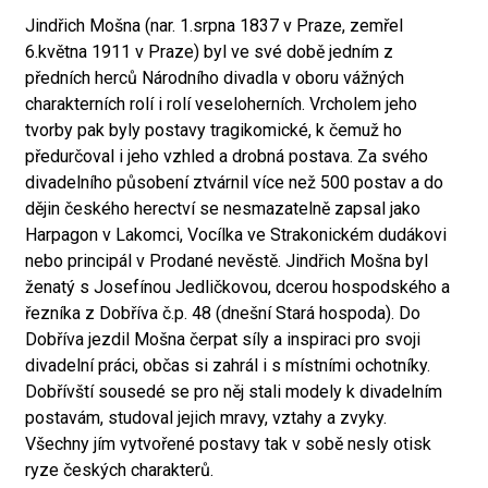
Jindřich Mošna (nar. 1.srpna 1837 v Praze, zemřel
6.května 1911 v Praze) byl ve své době jedním z
předních herců Národního divadla v oboru vážných
charakterních rolí i rolí veseloherních. Vrcholem jeho
tvorby pak byly postavy tragikomické, k čemuž ho
předurčoval i jeho vzhled a drobná postava. Za svého
divadelního působení ztvárnil více než 500 postav a do
dějin českého herectví se nesmazatelně zapsal jako
Harpagon v Lakomci, Vocílka ve Strakonickém dudákovi
nebo principál v Prodané nevěstě. Jindřich Mošna byl
ženatý s Josefínou Jedličkovou, dcerou hospodského a
řezníka z Dobříva č.p. 48 (dnešní Stará hospoda). Do
Dobříva jezdil Mošna čerpat síly a inspiraci pro svoji
divadelní práci, občas si zahrál i s místními ochotníky.
Dobřívští sousedé se pro něj stali modely k divadelním
postavám, studoval jejich mravy, vztahy a zvyky.
Všechny jím vytvořené postavy tak v sobě nesly otisk
ryze českých charakterů.