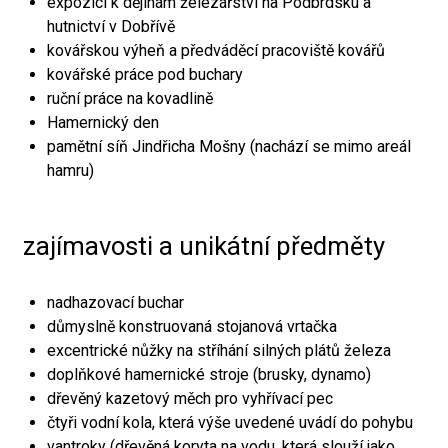
expozici k dějinám železářství na Podbrdsku a
hutnictví v Dobřívě
kovářskou výheň a předváděcí pracoviště kovářů
kovářské práce pod buchary
ruční práce na kovadlině
Hamernický den
pamětní síň Jindřicha Mošny (nachází se mimo areál
hamru)
zajímavosti a unikátní předměty
nadhazovací buchar
důmyslně konstruovaná stojanová vrtačka
excentrické nůžky na stříhání silných plátů železa
doplňkové hamernické stroje (brusky, dynamo)
dřevěný kazetový měch pro vyhřívací pec
čtyři vodní kola, která výše uvedené uvádí do pohybu
vantroky (dřevěná koryta na vodu, která slouží jako