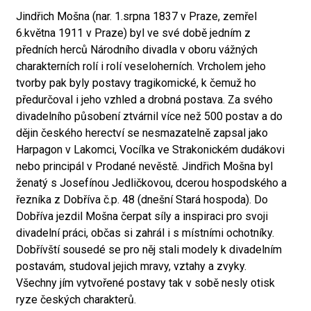
Jindřich Mošna (nar. 1.srpna 1837 v Praze, zemřel
6.května 1911 v Praze) byl ve své době jedním z
předních herců Národního divadla v oboru vážných
charakterních rolí i rolí veseloherních. Vrcholem jeho
tvorby pak byly postavy tragikomické, k čemuž ho
předurčoval i jeho vzhled a drobná postava. Za svého
divadelního působení ztvárnil více než 500 postav a do
dějin českého herectví se nesmazatelně zapsal jako
Harpagon v Lakomci, Vocílka ve Strakonickém dudákovi
nebo principál v Prodané nevěstě. Jindřich Mošna byl
ženatý s Josefínou Jedličkovou, dcerou hospodského a
řezníka z Dobříva č.p. 48 (dnešní Stará hospoda). Do
Dobříva jezdil Mošna čerpat síly a inspiraci pro svoji
divadelní práci, občas si zahrál i s místními ochotníky.
Dobřívští sousedé se pro něj stali modely k divadelním
postavám, studoval jejich mravy, vztahy a zvyky.
Všechny jím vytvořené postavy tak v sobě nesly otisk
ryze českých charakterů.