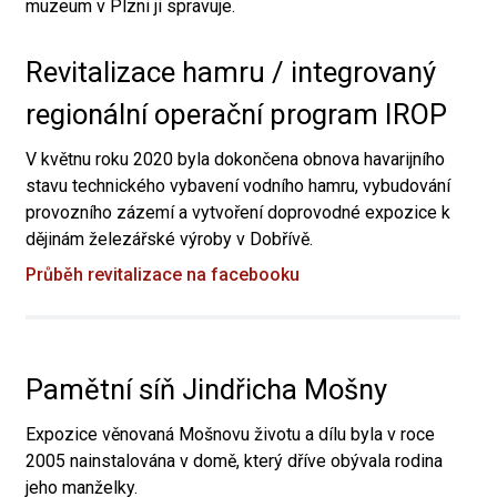
muzeum v Plzni ji spravuje.
Revitalizace hamru / integrovaný
regionální operační program IROP
V květnu roku 2020 byla dokončena obnova havarijního
stavu technického vybavení vodního hamru, vybudování
provozního zázemí a vytvoření doprovodné expozice k
dějinám železářské výroby v Dobřívě.
Průběh revitalizace na facebooku
Pamětní síň Jindřicha Mošny
Expozice věnovaná Mošnovu životu a dílu byla v roce
2005 nainstalována v domě, který dříve obývala rodina
jeho manželky.