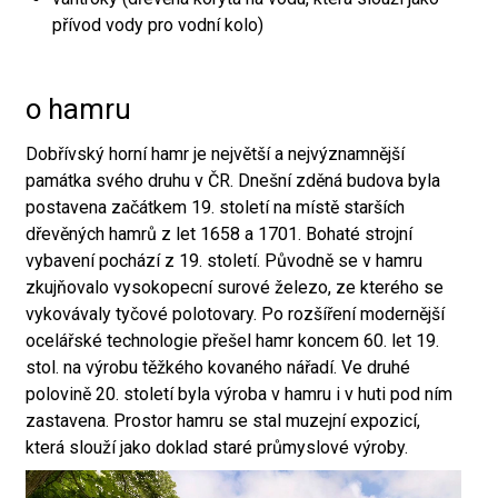
přívod vody pro vodní kolo)
o hamru
Dobřívský horní hamr je největší a nejvýznamnější
památka svého druhu v ČR. Dnešní zděná budova byla
postavena začátkem 19. století na místě starších
dřevěných hamrů z let 1658 a 1701. Bohaté strojní
vybavení pochází z 19. století. Původně se v hamru
zkujňovalo vysokopecní surové železo, ze kterého se
vykovávaly tyčové polotovary. Po rozšíření modernější
ocelářské technologie přešel hamr koncem 60. let 19.
stol. na výrobu těžkého kovaného nářadí. Ve druhé
polovině 20. století byla výroba v hamru i v huti pod ním
zastavena. Prostor hamru se stal muzejní expozicí,
která slouží jako doklad staré průmyslové výroby.