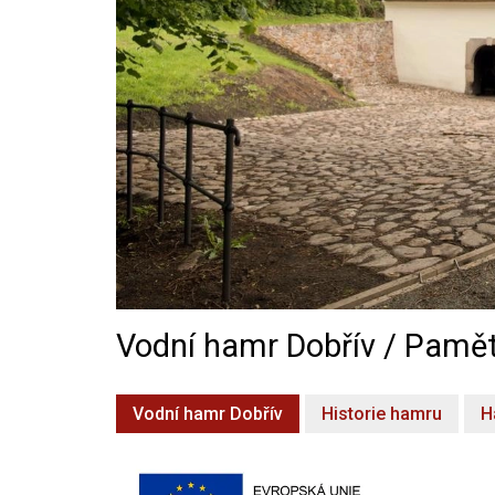
Vodní hamr Dobřív / Pamět
Vodní hamr Dobřív
Historie hamru
H