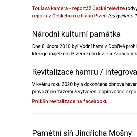
Toulavá kamera - reportáž České televize
(odvy
reportáž Českého rozhlasu Plzeň
(odvysíláno 1
Národní kulturní památka
Dne 8. února 2010 byl Vodní hamr v Dobřívě prohl
která je majetkem Plzeňského kraje a Západočesk
Revitalizace hamru / integrov
V květnu roku 2020 byla dokončena obnova havari
provozního zázemí a vytvoření doprovodné expoz
Průběh revitalizace na facebooku
Pamětní síň Jindřicha Mošny