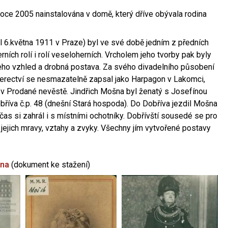
oce 2005 nainstalována v domě, který dříve obývala rodina
l 6.května 1911 v Praze) byl ve své době jedním z předních
ních rolí i rolí veseloherních. Vrcholem jeho tvorby pak byly
jeho vzhled a drobná postava. Za svého divadelního působení
 herectví se nesmazatelně zapsal jako Harpagon v Lakomci,
 v Prodané nevěstě. Jindřich Mošna byl ženatý s Josefínou
říva č.p. 48 (dnešní Stará hospoda). Do Dobříva jezdil Mošna
občas si zahrál i s místními ochotníky. Dobřívští sousedé se pro
 jejich mravy, vztahy a zvyky. Všechny jím vytvořené postavy
šna
(dokument ke stažení)