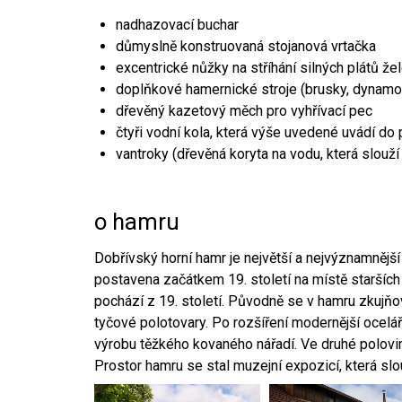
nadhazovací buchar
důmyslně konstruovaná stojanová vrtačka
excentrické nůžky na stříhání silných plátů že
doplňkové hamernické stroje (brusky, dynamo
dřevěný kazetový měch pro vyhřívací pec
čtyři vodní kola, která výše uvedené uvádí do
vantroky (dřevěná koryta na vodu, která slouží
o hamru
Dobřívský horní hamr je největší a nejvýznamněj
postavena začátkem 19. století na místě starších
pochází z 19. století. Původně se v hamru zkujň
tyčové polotovary. Po rozšíření modernější ocelář
výrobu těžkého kovaného nářadí. Ve druhé polovině
Prostor hamru se stal muzejní expozicí, která sl