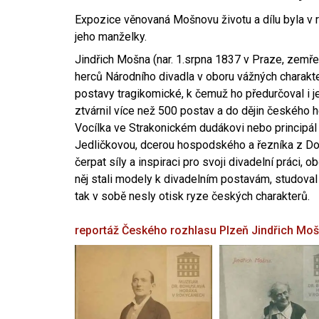
Expozice věnovaná Mošnovu životu a dílu byla v r
jeho manželky.
Jindřich Mošna (nar. 1.srpna 1837 v Praze, zemře
herců Národního divadla v oboru vážných charakter
postavy tragikomické, k čemuž ho předurčoval i 
ztvárnil více než 500 postav a do dějin českého
Vocílka ve Strakonickém dudákovi nebo principál
Jedličkovou, dcerou hospodského a řezníka z Dob
čerpat síly a inspiraci pro svoji divadelní práci, 
něj stali modely k divadelním postavám, studoval
tak v sobě nesly otisk ryze českých charakterů.
reportáž Českého rozhlasu Plzeň
Jindřich Mo