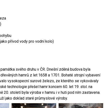
leza
)
 pohybu
 jako přívod vody pro vodní kolo)
ší památka svého druhu v ČR. Dnešní zděná budova byla
 dřevěných hamrů z let 1658 a 1701. Bohaté strojní vybavení
ovalo vysokopecní surové železo, ze kterého se vykovávaly
ské technologie přešel hamr koncem 60. let 19. stol. na
 20. století byla výroba v hamru i v huti pod ním zastavena.
ouží jako doklad staré průmyslové výroby.