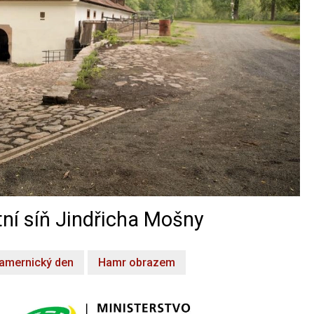
ní síň Jindřicha Mošny
amernický den
Hamr obrazem