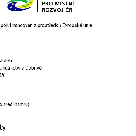
 spolufinancován z prostředků Evropské unie.
toletí
 hutnictví v Dobřívě
ářů
o areál hamru)
ty